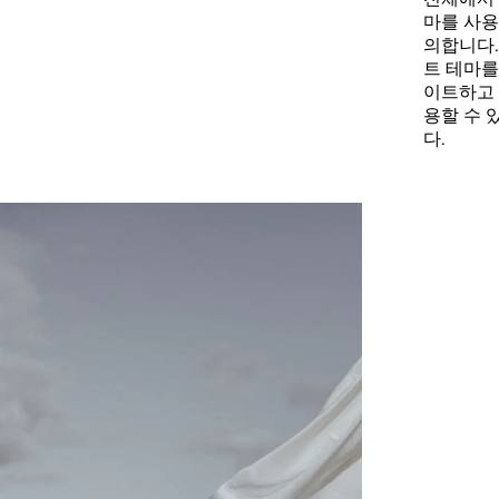
마를 사용
의합니다.
트 테마를
이트하고
용할 수 
다.