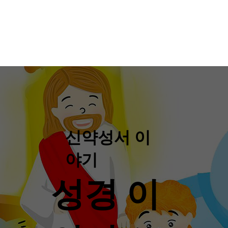
신약성서 이
야기
성경 이