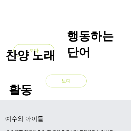
행동하는
단어
보다
보다
찬양
노래
보다
활동
예수와 아이들