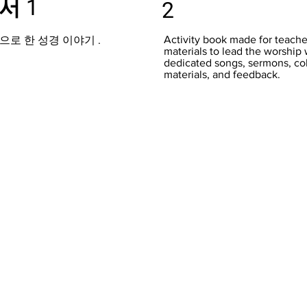
서 1
2
Activity book made for teacher
탕으로 한 성경 이야기
.
materials to lead the worship 
dedicated songs, sermons, co
materials, and feedback.