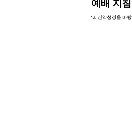
예배 지침
12. 신약성경을 바
예수와 아이들
아이에게 마땅히 가야 할 길을 가르치라 그리하면 늙어서도 그
길에서 떠나지 아니하리라 (
잠언
22:6
)
© 2023 by Jesus and Children