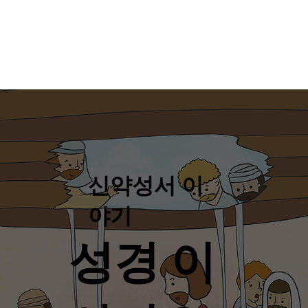
신약성서 이
야기
성경 이