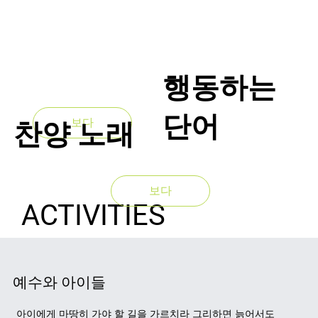
행동하는
단어
보다
보다
찬양
노래
보다
ACTIVITIES
예수와 아이들
아이에게 마땅히 가야 할 길을 가르치라 그리하면 늙어서도